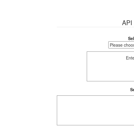
API
Se
Ent
S